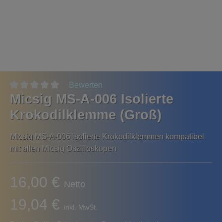
Bewerten
Micsig MS-A-006 Isolierte
Krokodilklemme (Groß)
Micsig MS-A-006 isolierte Krokodilklemmen kompatibel
mit allen Micsig Oszilloskopen
16,00 €
Netto
19,04 €
inkl. MwSt.