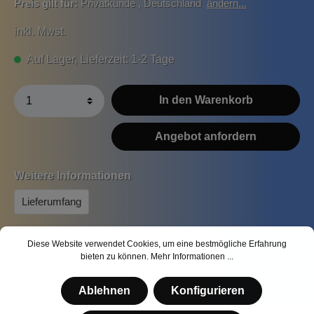
Preis gilt für:
Privatkunde
,
Deutschland
ändern...
inkl. Mwst.
Auf Lager, Lieferzeit: 1-2 Tage
In den Warenkorb
Angebot anfordern
Weitere Informationen
Lieferumfang
Diese Website verwendet Cookies, um eine bestmögliche Erfahrung
Produktnummer:
MS-A-006
bieten zu können.
Mehr Informationen ...
Ablehnen
Konfigurieren