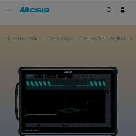
Du bist hier:
Home
Oszilloskope
Tragbare Tablet Oszilloskope