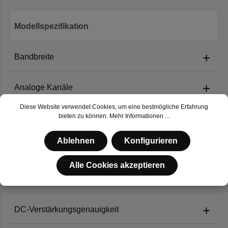
Modellspezifikation
+
Bandbreite
+
Analoge Kanäle
VTO2004:
200MHz
Diese Website verwendet Cookies, um eine bestmögliche Erfahrung
+
bieten zu können.
Mehr Informationen ...
Anstiegszeit
VTO2004:
VTO2004
4
Ablehnen
Konfigurieren
+
Abtastrate
VTO2004:
≤1.8ns
Alle Cookies akzeptieren
+
Speichertiefe
VTO2004:
1GSa/s
+
DC-Verstärkungsgenauigkeit
VTO2004:
50Mpts