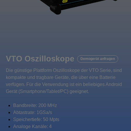
VTO Oszilloskope
Demogerät anfragen
Die günstige Plattform Oszilloskope der VTO Serie, sind
kompakte und tragbare Geräte, die über eine Batterie
verfügen. Für die Verwendung ist ein beliebiges Android
Gerät (Smartphone/Tablet/PC) geeignet.
Bandbreite: 200 MHz
Abtastrate: 1GSa/s
Speichertiefe: 50 Mpts
Analoge Kanäle: 4