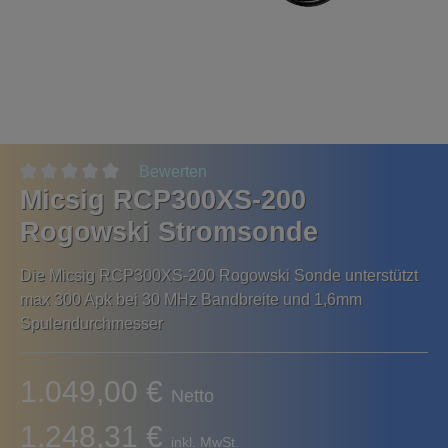
Bewerten
Micsig RCP300XS-200
Rogowski Stromsonde
Die Micsig RCP300XS-200 Rogowski Sonde unterstützt
max 300 Apk bei 30 MHz Bandbreite und 1,6mm
Spulendurchmesser
1.049,00 €
Netto
1.248,31 €
inkl. MwSt.