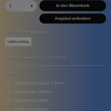
In den Warenkorb
Angebot anfordern
Weitere Informationen
Lieferumfang
Produktnummer:
RCP300XS-200
Vorteile
Spulendurchmesser: 1.6mm
Spulenlänge: 200mm
Strombereich 300A
30 MHz Bandbreite