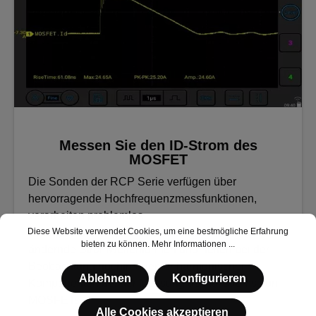
Messen Sie den ID-Strom des
MOSFET
Die Sonden der RCP Serie verfügen über
hervorragende Hochfrequenzmessfunktionen,
verarbeiten problemlos
Hochgeschwindigkeitssignale und sich schnell
Diese Website verwendet Cookies, um eine bestmögliche Erfahrung
bieten zu können.
Mehr Informationen ...
ändernde Stromwellenformen und helfen bei der
Beobachtung hochfrequenter harmonischer
Ablehnen
Konfigurieren
Komponenten bei der Messung des Id-Stroms von
MOSFETs.
Alle Cookies akzeptieren