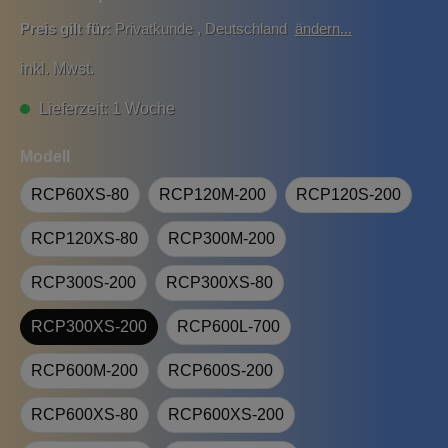
Preis gilt für:
Privatkunde
,
Deutschland
ändern...
inkl. Mwst.
Lieferzeit: 1 Woche
Modell
RCP60XS-80
RCP120M-200
RCP120S-200
RCP120XS-80
RCP300M-200
RCP300S-200
RCP300XS-80
RCP300XS-200
RCP600L-700
RCP600M-200
RCP600S-200
RCP600XS-80
RCP600XS-200