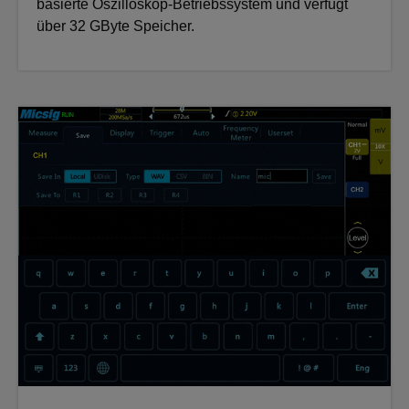
basierte Oszilloskop-Betriebssystem und verfügt
über 32 GByte Speicher.