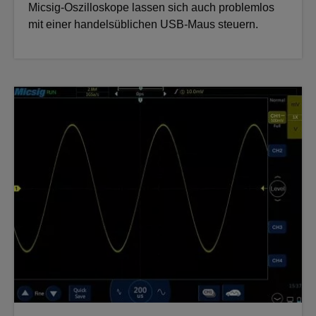
Micsig-Oszilloskope lassen sich auch problemlos
mit einer handelsüblichen USB-Maus steuern.