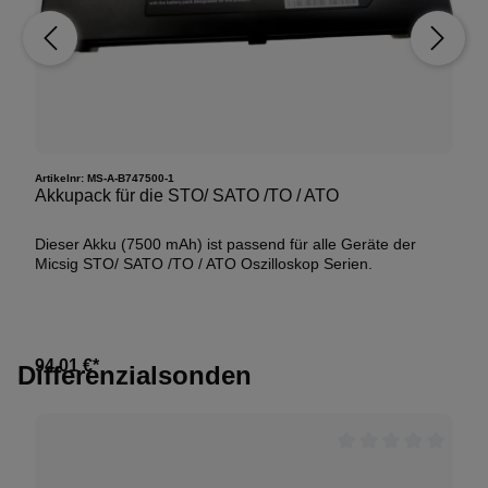
ATO1004:
10,1-Zoll-LCD-Touchdisplay (kapazitiv),
Auflösung 1280 x 800 Pixel, 11 x 10 Raster
265 * 192 * 50 mm / 1,9 kg (mit Akku)
ATO1004:
7,4 V, 7500 mAh Li-Ion-Akku / 3 Stunden
Betriebsdauer
Artikelnr:
MS-A-B747500-1
Akkupack für die STO/ SATO /TO / ATO
Dieser Akku (7500 mAh) ist passend für alle Geräte der
Micsig STO/ SATO /TO / ATO Oszilloskop Serien.
94,01 €*
Differenzialsonden