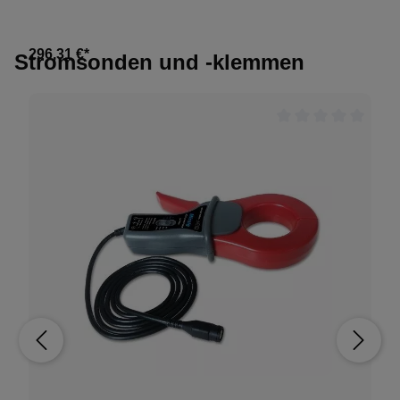
296,31 €*
Stromsonden und -klemmen