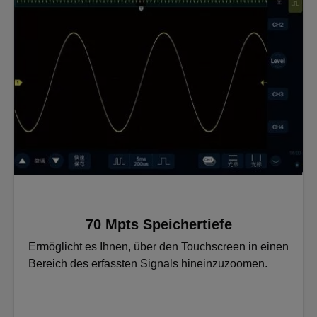
70 Mpts Speichertiefe
Ermöglicht es Ihnen, über den Touchscreen in einen
Bereich des erfassten Signals hineinzuzoomen.