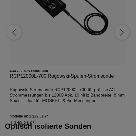
Artikelnr:
RCP12000L-700
RCP12000L-700 Rogowski-Spulen-Stromsonde
Rogowski-Stromsonde RCP12000L-700 für präzise AC-
Strommessungen bis 12000 Apk, 10 MHz Bandbreite, 8 mm
Spule – ideal für MOSFET- & Pin-Messungen.
Modelle ab
1.129,31 €*
1.248,31 €*
Optisch isolierte Sonden