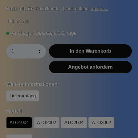
Preis gilt für:
Privatkunde
,
Deutschland
ändern...
inkl. Mwst.
Auf Lager, Lieferzeit: 1-2 Tage
In den Warenkorb
Angebot anfordern
Weitere Informationen
Lieferumfang
Modell
ATO1004
ATO2002
ATO2004
ATO3002