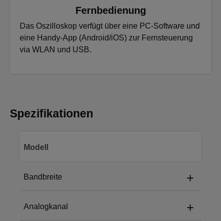
Fernbedienung
Das Oszilloskop verfügt über eine PC-Software und
eine Handy-App (Android/iOS) zur Fernsteuerung
via WLAN und USB.
Spezifikationen
Modell
+
Bandbreite
+
Analogkanal
ATO3004:
ATO3004
300 MHz