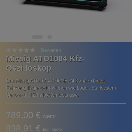
Bewerten
Micsig ATO1004 Kfz-
Oszilloskop
Das Micsig ATO1004 (100MHz/4 Kanäle) bietet
Fahrzeugdiagnosefunktionen wie Lade-, Startsystem-,
Sensor- und Zündsystemtests usw.
789,00 €
Netto
938,91 €
inkl. MwSt.