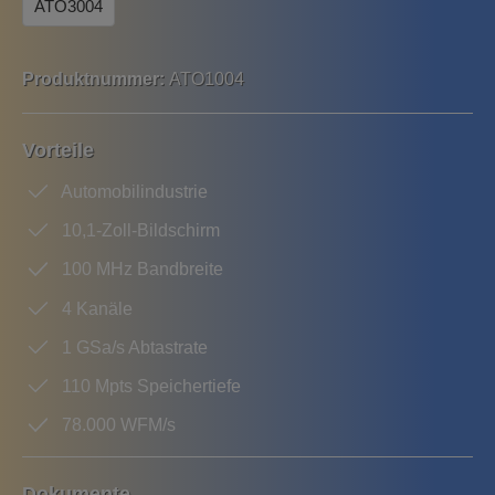
ATO3004
Produktnummer:
ATO1004
Vorteile
Automobilindustrie
10,1-Zoll-Bildschirm
100 MHz Bandbreite
4 Kanäle
1 GSa/s Abtastrate
110 Mpts Speichertiefe
78.000 WFM/s
Dokumente