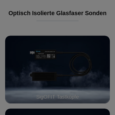
Optisch Isolierte Glasfaser Sonden
SigOFIT Tastköpfe