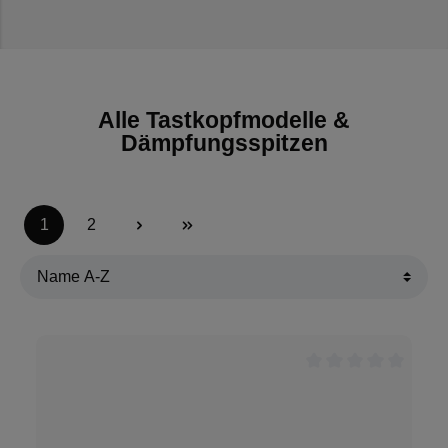
SigOFIT Dämpfungsspitzen:
10 MΩ - 40.92MΩ /
1,0 pF - 3,0 pF
Alle Tastkopfmodelle &
Dämpfungsspitzen
1
2