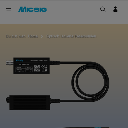
Du bist hier:
Home
Optisch Isolierte Fasersonden