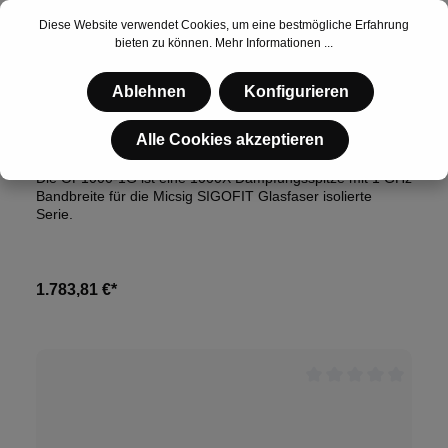
Diese Website verwendet Cookies, um eine bestmögliche Erfahrung
bieten zu können.
Mehr Informationen ...
Ablehnen
Konfigurieren
Artikelnr:
OP1000-1G
SigOFIT OP1000-1G Tastkopfspitze (1000X | 1 GHz)
Alle Cookies akzeptieren
Die OP1000-1G ist eine 1000X Dämpfungsspitze mit 1 GHz
Bandbreite für die Micsig SIGOFIT Glasfaser isolierte
Serie.
1.783,81 €*