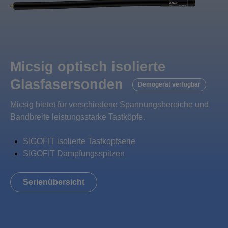
Micsig optisch isolierte
Glasfasersonden
Demogerät verfügbar
Micsig bietet für verschiedene Spannungsbereiche und
Bandbreite leistungsstarke Tastköpfe.
SIGOFIT isolierte Tastkopfserie
SIGOFIT Dämpfungsspitzen
Serienübersicht